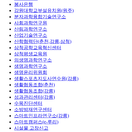
봉사은행
강원대학교부설유치원(원주)
분자과학융합기술연구소
사회과학연구원
산림과학연구소
산업기술연구소
산학협력단(춘천,강릉,삼척)
삼척공학교육혁신센터
삼척평생교육원
의생명과학연구소
생명과학연구소
생명윤리위원회
생활스포츠지도사연수원(강릉)
생활협동조합(춘천)
생활협동조합(강릉)
성과관리센터(강릉)
수목진단센터
소방방재연구센터
스마트인프라연구소(강릉)
스마트캠퍼스(e-루리)
시설물 고장신고