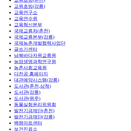
교원초빙(춘천)
교원초빙(강릉)
교육연구소
교육연수원
교육혁신본부
국제교류처(춘천)
국제교류본부(강릉)
국제농촌개발협력사업단
글쓰기센터
남북바다자원교류원
농업생명과학연구원
농촌사회교육원
다전공 홈페이지
대관예약시스템(강릉)
도서관(춘천,삼척)
도서관(강릉)
도서관(원주)
동물실험윤리위원회
발전기금재단(춘천)
발전기금재단(강릉)
백령아트센터
보건진료소