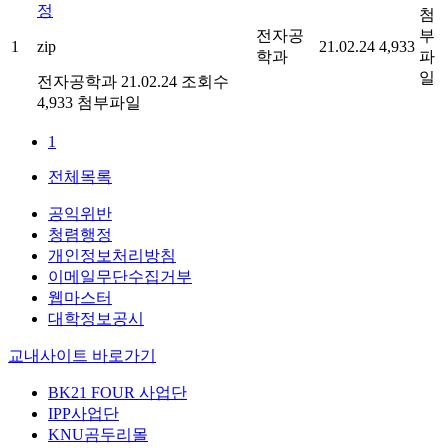
정
첨
전자공
부
1
zip
21.02.24
4,933
학과
파
일
전자공학과
21.02.24
조회수
4,933
첨부파일
1
전체목록
공익위반
청렴행정
개인정보처리방침
이메일무단수집거부
웹마스터
대학정보공시
교내사이트 바로가기
BK21 FOUR 사업단
IPP사업단
KNU곰두리몰