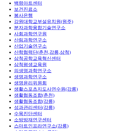
백령아트센터
보건진료소
봉사은행
강원대학교부설유치원(원주)
분자과학융합기술연구소
사회과학연구원
산림과학연구소
산업기술연구소
산학협력단(춘천,강릉,삼척)
삼척공학교육혁신센터
삼척평생교육원
의생명과학연구소
생명과학연구소
생명윤리위원회
생활스포츠지도사연수원(강릉)
생활협동조합(춘천)
생활협동조합(강릉)
성과관리센터(강릉)
수목진단센터
소방방재연구센터
스마트인프라연구소(강릉)