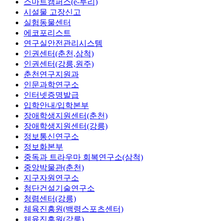
스마트캠퍼스(e-루리)
시설물 고장신고
실험동물센터
에코포리스트
연구실안전관리시스템
인권센터(춘천,삼척)
인권센터(강릉,원주)
춘천연구지원과
인문과학연구소
인터넷증명발급
입학안내/입학본부
장애학생지원센터(춘천)
장애학생지원센터(강릉)
정보통신연구소
정보화본부
중독과 트라우마 회복연구소(삼척)
중앙박물관(춘천)
지구자원연구소
첨단건설기술연구소
청렴센터(강릉)
체육진흥원(백령스포츠센터)
체육진흥원(강릉)