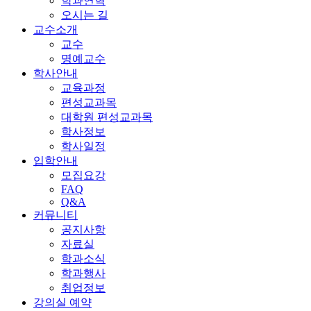
학과연혁
오시는 길
교수소개
교수
명예교수
학사안내
교육과정
편성교과목
대학원 편성교과목
학사정보
학사일정
입학안내
모집요강
FAQ
Q&A
커뮤니티
공지사항
자료실
학과소식
학과행사
취업정보
강의실 예약